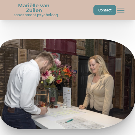
Mariëlle van
Zuilen
Contact
assessment psycholoog